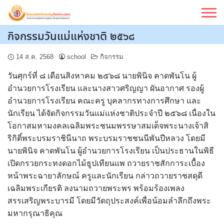
Skip
to
content
กิจกรรมวันแม่แห่งชาติ ๒๕๖๘
14 ส.ค. 2568
school
กิจกรรม
วันศุกร์ที่ ๘ เดือนสิงหาคม ๒๕๖๘ นายพินิจ คาดพันโน ผู้
อำนวยการโรงเรียน และนางสาวศริญญา ผันอากาศ รองผู้
อำนวยการโรงเรียน คณะครู บุคลากรทางการศึกษา และ
นักเรียน ได้จัดกิจกรรมวันแม่แห่งชาติประจำปี ๒๕๖๘
เนื่องใน
โอกาสมหามงคลเฉลิมพระชนมพรรษาสมเด็จพระนางเจ้าสิ
ริกิติ์พระบรมราชินีนาถ พระบรมราชชนนีพันปีหลวง โดยมี
นายพินิจ คาดพันโน ผู้อำนวยการโรงเรียน เป็นประธานในพิธี
เปิดกรวยกระทงดอกไม้ธูปเทียนแพ ถวายราชสักการะเบื้อง
หน้าพระฉายาลักษณ์ ครูและนักเรียน กล่าวถวายราชสดุดี
เฉลิมพระเกียรติ ลงนามถวายพระพร พร้อมร้องเพลง
สรรเสริญพระบารมี โดยมีวัตถุประสงค์เพื่อน้อมลำลึกถึงพระ
มหากรุณาธิคุณ