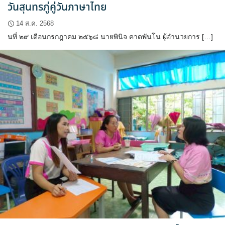
วันสุนทรภู่คู่วันภาษาไทย
14 ส.ค. 2568
นที่ ๒๙ เดือนกรกฎาคม ๒๕๖๘ นายพินิจ คาดพันโน ผู้อำนวยการ […]